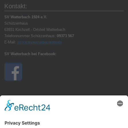
Kontakt:
SV Watterbach 1924 e.V.
Schützenhaus
63931 Kirchzell - Ortsteil Watterbach
Telefonnummer Schützenhaus:
09373 567
E-Mail:
info(at)svwatterbach(dot)de
SV Watterbach bei Facebook:
Anfahrt: