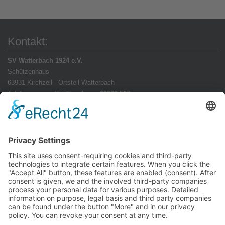
Kontakt:
SV Watterbach 1924 e.V.
Schützenhaus
63931 Kirchzell - Ortsteil Watterbach
Telefonnummer Schützenhaus:
09373 567
E-Mail:
info(at)svwatterbach(dot)de
SV Watterbach bei Facebook:
Anfahrt:
Anfahrt zum Schützenhaus nach Watterbach