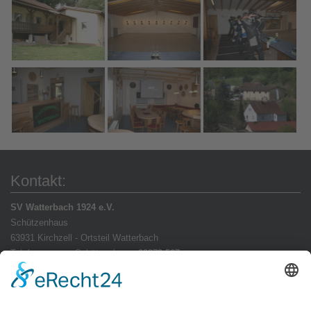
Kontakt:
SV Watterbach 1924 e.V.
Schützenhaus
63931 Kirchzell - Ortsteil Watterbach
Telefonnummer Schützenhaus:
09373 567
E-Mail:
info(at)svwatterbach(dot)de
SV Watterbach bei Facebook: